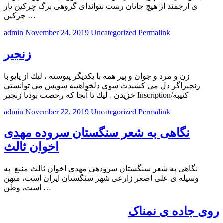
ی ارجمند از هیچ جاتان رست نتواندای گروهی برگ چرکین تار
چرکین …
admin
November 24, 2019
Uncategorized
Permalink
زنجير
زن و مرد و جوان و پير همه با يكديگر پيوسته ، ليك از پايو با
زنجيراگر دل مي كشيدت سوي دلخواهيبه سويش مي توانستي
خزيدن ، ليك تا آنجا كه رخصت بودتا زنجير Inscription/کتیبه
admin
November 22, 2019
Uncategorized
Permalink
نگاهی به شعر سنگستان سروده­ مهدی
اخوان ثالث
نگاهی به شعر سنگستان سروده­ی مهدی اخوان ثالث منبع به
وسیله ی علی اصغر زارعی شهر سنگستان ایران است، میهن
است، وطن …
روی جاده ی نمناک