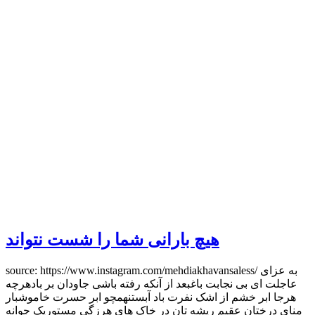
هیچ بارانی شما را شست نتواند
source: https://www.instagram.com/mehdiakhavansaless/ به عزای
عاجلت ای بی نجابت باغبعد از آنکه رفته باشی جاودان بر بادهرچه
هرجا ابر خشم از اشک نفرت باد آبستنهمچو ابر حسرت خاموشبار
منای درختان عقیم ریشه تان در خاک های هرزگی مستوریک جوانه